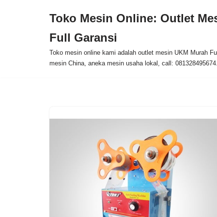
Toko Mesin Online: Outlet M
Skip
Full Garansi
to
content
Toko mesin online kami adalah outlet mesin UKM Murah Ful
mesin China, aneka mesin usaha lokal, call: 081328495674