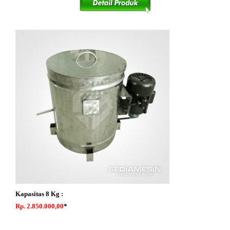
Kapasitas 8 Kg :
Rp. 2.850.000,00
*