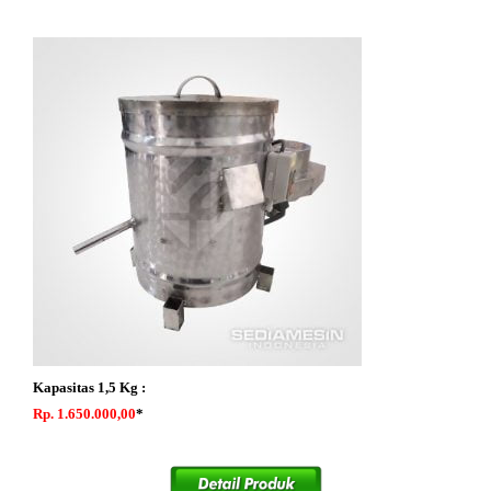
Kapasitas 1,5 Kg :
Rp. 1.650.000,00
*