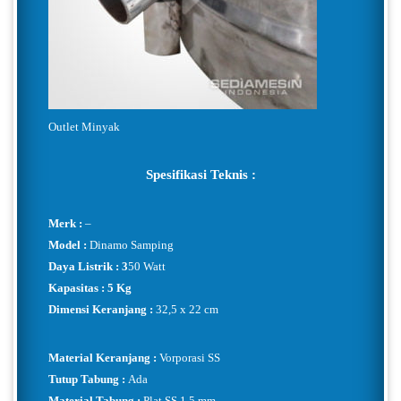
Outlet Minyak
Spesifikasi Teknis :
Merk :
–
Model :
Dinamo Samping
Daya Listrik : 3
50 Watt
Kapasitas : 5 Kg
Dimensi Keranjang :
32,5 x 22 cm
Material Keranjang :
Vorporasi SS
Tutup Tabung :
Ada
Material Tabung :
Plat SS 1,5 mm