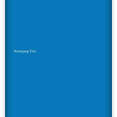
Keranjang Tiris