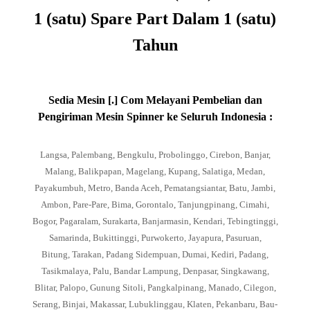
1 (satu) Spare Part Dalam 1 (satu)
Tahun
Sedia Mesin [.] Com Melayani Pembelian dan
Pengiriman Mesin Spinner ke Seluruh Indonesia :
Langsa, Palembang, Bengkulu, Probolinggo, Cirebon, Banjar,
Malang, Balikpapan, Magelang, Kupang, Salatiga, Medan,
Payakumbuh, Metro, Banda Aceh, Pematangsiantar, Batu, Jambi,
Ambon, Pare-Pare, Bima, Gorontalo, Tanjungpinang, Cimahi,
Bogor, Pagaralam, Surakarta, Banjarmasin, Kendari, Tebingtinggi,
Samarinda, Bukittinggi, Purwokerto, Jayapura, Pasuruan,
Bitung, Tarakan, Padang Sidempuan, Dumai, Kediri, Padang,
Tasikmalaya, Palu, Bandar Lampung, Denpasar, Singkawang,
Blitar, Palopo, Gunung Sitoli, Pangkalpinang, Manado, Cilegon,
Serang, Binjai, Makassar, Lubuklinggau, Klaten, Pekanbaru, Bau-