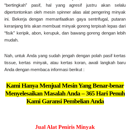
“bertingkah” pasif, hal yang agresif justru akan selalu
dipertontonkan oleh mesin spinner alias alat pengering minyak
ini. Bekerja dengan memanfaatkan gaya sentrifugal, putaran
keranjang tiris akan membuat minyak goreng terpisah lepas dari
“fisik” keripik, abon, kerupuk, dan bawang goreng dengan lebih
mudah.
Nah, untuk Anda yang sudah jengah dengan polah pasif kertas
tissue, kertas minyak, atau kertas koran, awali langkah baru
Anda dengan membaca informasi berikut :
Kami Hanya Menjual Mesin Yang Benar-benar
Menyelesaikan Masalah Anda – 365 Hari Penuh
Kami Garansi Pembelian Anda
Jual Alat Peniris Minyak