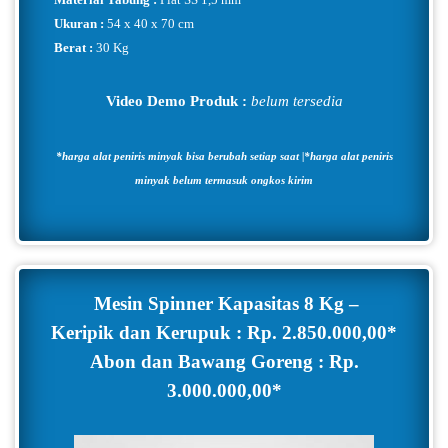
Ukuran :
54 x 40 x 70 cm
Berat :
30 Kg
Video Demo Produk :
belum tersedia
*harga alat peniris minyak bisa berubah setiap saat |*harga alat peniris
minyak belum termasuk ongkos kirim
Mesin Spinner Kapasitas 8 Kg –
Keripik dan Kerupuk : Rp. 2.850.000,00*
Abon dan Bawang Goreng : Rp.
3.000.000,00*