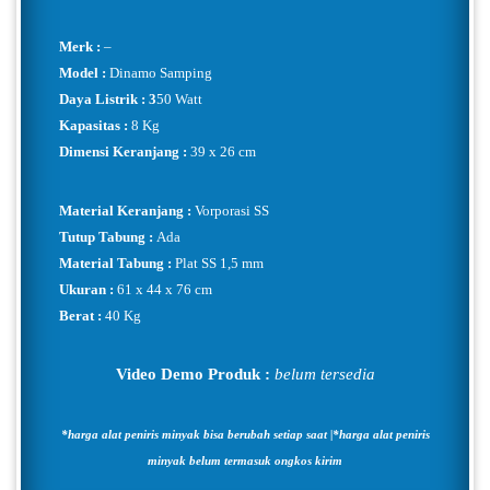
Merk :
–
Model :
Dinamo Samping
Daya Listrik : 3
50 Watt
Kapasitas :
8 Kg
Dimensi Keranjang :
39 x 26 cm
Material Keranjang :
Vorporasi SS
Tutup Tabung :
Ada
Material Tabung :
Plat SS 1,5 mm
Ukuran :
61 x 44 x 76 cm
Berat :
40 Kg
Video Demo Produk :
belum tersedia
*harga alat peniris minyak bisa berubah setiap saat |*harga alat peniris
minyak belum termasuk ongkos kirim