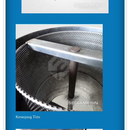
Keranjang Tiris