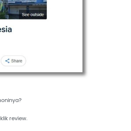
imoninya?
klik review.