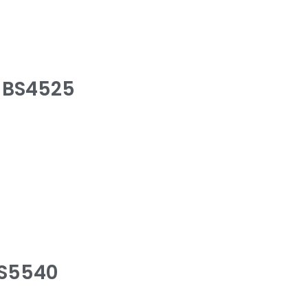
 BS4525
BS5540