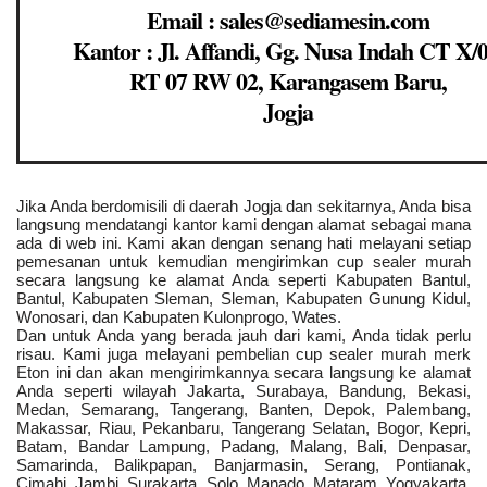
Email : sales@sediamesin.com
Kantor : Jl. Affandi, Gg. Nusa Indah CT X/0
RT 07 RW 02, Karangasem Baru,
Jogja
Jika Anda berdomisili di daerah Jogja dan sekitarnya, Anda bisa
langsung mendatangi kantor kami dengan alamat sebagai mana
ada di web ini. Kami akan dengan senang hati melayani setiap
pemesanan untuk kemudian mengirimkan cup sealer murah
secara langsung ke alamat Anda seperti Kabupaten Bantul,
Bantul, Kabupaten Sleman, Sleman, Kabupaten Gunung Kidul,
Wonosari, dan Kabupaten Kulonprogo, Wates.
Dan untuk Anda yang berada jauh dari kami, Anda tidak perlu
risau. Kami juga melayani pembelian cup sealer murah merk
Eton ini dan akan mengirimkannya secara langsung ke alamat
Anda seperti wilayah Jakarta, Surabaya, Bandung, Bekasi,
Medan, Semarang, Tangerang, Banten, Depok, Palembang,
Makassar, Riau, Pekanbaru, Tangerang Selatan, Bogor, Kepri,
Batam, Bandar Lampung, Padang, Malang, Bali, Denpasar,
Samarinda, Balikpapan, Banjarmasin, Serang, Pontianak,
Cimahi, Jambi, Surakarta, Solo, Manado, Mataram, Yogyakarta,