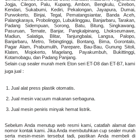
Jogja, Cilegon, Palu, Kupang, Ambon, Bengkulu, Cirebon,
Kendari, Sukabumi, Kediri, Pekalongan, Jayapura, Dumai,
Purwokerto, Binjai, Tegal, Pematangsiantar, Banda Aceh,
Palangkaraya, Probolinggo, Lubuklinggau, Banjarbaru, Tarakan,
Padang Sidempuan, Sorong, Batu, Bitung, Singkawang,
Pasuruan, Ternate, Banjar, Pangkalpinang, Lhokseumawe,
Madiun, Salatiga, Blitar, Tanjungbalai, Langsa, Palopo,
Banjarbaru, Metro, Tebingtinggi, Bontang, Bima, Gorontalo,
Pagar Alam, Prabumulih, Parepare, Bau-Bau, Gunung Sitoli,
Klaten, Mojokerto, Magelang, Payakumbuh, Bukittinggi,
Kotamobagu, dan Padang Panjang.
Selain cup sealer murah merk Eton seri ET-D8 dan ET-B7, kami
juga jual :
Jual alat press plastik otomatis.
Jual mesin vacuum makanan serbaguna.
Jual mesin peniris minyak hemat listrik.
Sebelum Anda menutup web resmi kami, catatlah alamat dan
nomor kontak kami. Jika Anda membutuhkan cup sealer murah
serta mesin-mesin tersebut tadi, pastikan Anda membeli di