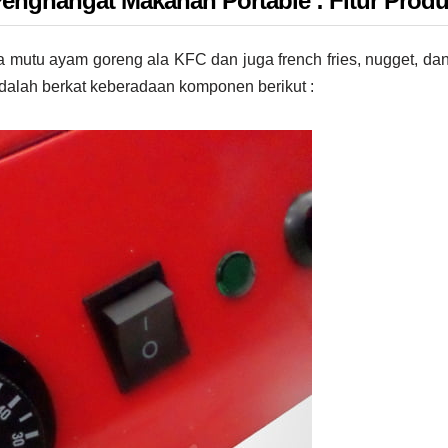
enghangat Makanan Portable : Fitur Prod
mutu ayam goreng ala KFC dan juga french fries, nugget, dan l
lah berkat keberadaan komponen berikut :