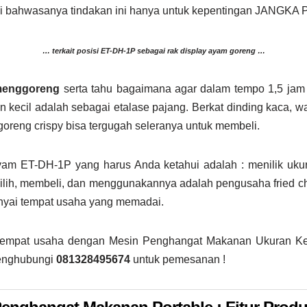
ami bahwasanya tindakan ini hanya untuk kepentingan JANGKA
… terkait posisi ET-DH-1P sebagai rak display ayam goreng …
menggoreng
serta tahu bagaimana agar dalam tempo 1,5 jam
kecil adalah sebagai etalase pajang. Berkat dinding kaca, war
oreng crispy bisa tergugah seleranya untuk membeli.
am ET-DH-1P yang harus Anda ketahui adalah : menilik ukur
ilih, membeli, dan menggunakannya adalah pengusaha fried ch
nyai tempat usaha yang memadai.
 tempat usaha dengan Mesin Penghangat Makanan Ukuran K
menghubungi
081328495674
untuk pemesanan !