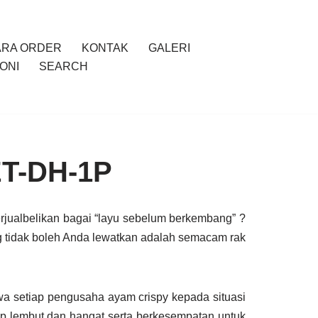
ARA ORDER
KONTAK
GALERI
ONI
SEARCH
ET-DH-1P
rjualbelikan bagai “layu sebelum berkembang” ?
 tidak boleh Anda lewatkan adalah semacam rak
a setiap pengusaha ayam crispy kepada situasi
ap lembut dan hangat serta berkesempatan untuk