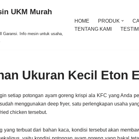
esin UKM Murah
HOME
PRODUK
C
TENTANG KAMI
TESTIM
l Garansi. Info mesin untuk usaha,
.
an Ukuran Kecil Eton 
gin setiap potongan ayam goreng krispi ala KFC yang Anda pe
 sudah menggunakan deep fryer, satu perlengkapan usaha yang
ed chicken tersebut.
 yang terbuat dari bahan kaca, kondisi tersebut akan membaw
kaligus, yaitu kondisi potongan ayam goreng yang bakal tet