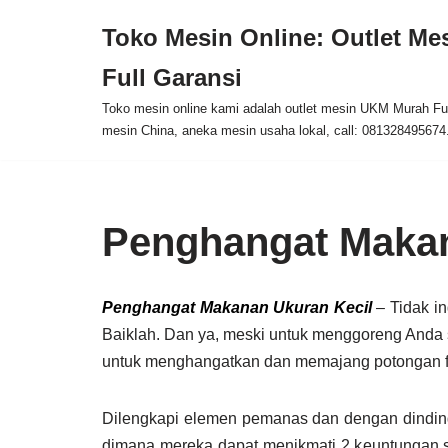
Toko Mesin Online: Outlet M
Skip
Full Garansi
to
content
Toko mesin online kami adalah outlet mesin UKM Murah Ful
mesin China, aneka mesin usaha lokal, call: 081328495674
Penghangat Makan
Penghangat Makanan Ukuran Kecil
– Tidak in
Baiklah. Dan ya, meski untuk menggoreng Anda
untuk menghangatkan dan memajang potongan fri
Dilengkapi elemen pemanas dan dengan dinding
dimana mereka dapat menikmati 2 keuntungan se