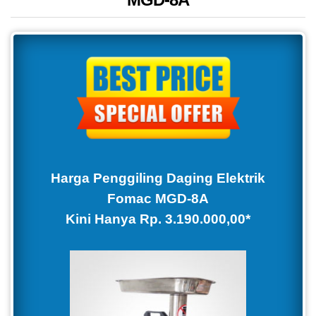
Harga Penggiling Daging Elektrik
Fomac MGD-8A
Kini Hanya
Rp. 3.190.000,00
*