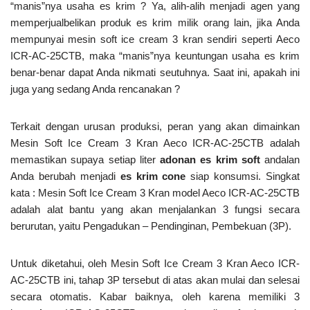
“manis”nya usaha es krim ? Ya, alih-alih menjadi agen yang
memperjualbelikan produk es krim milik orang lain, jika Anda
mempunyai mesin soft ice cream 3 kran sendiri seperti Aeco
ICR-AC-25CTB, maka “manis”nya keuntungan usaha es krim
benar-benar dapat Anda nikmati seutuhnya. Saat ini, apakah ini
juga yang sedang Anda rencanakan ?
Terkait dengan urusan produksi, peran yang akan dimainkan
Mesin Soft Ice Cream 3 Kran Aeco ICR-AC-25CTB adalah
memastikan supaya setiap liter
adonan es krim soft
andalan
Anda berubah menjadi
es krim cone
siap konsumsi. Singkat
kata : Mesin Soft Ice Cream 3 Kran model Aeco ICR-AC-25CTB
adalah alat bantu yang akan menjalankan 3 fungsi secara
berurutan, yaitu Pengadukan – Pendinginan, Pembekuan (3P).
Untuk diketahui, oleh Mesin Soft Ice Cream 3 Kran Aeco ICR-
AC-25CTB ini, tahap 3P tersebut di atas akan mulai dan selesai
secara otomatis. Kabar baiknya, oleh karena memiliki 3